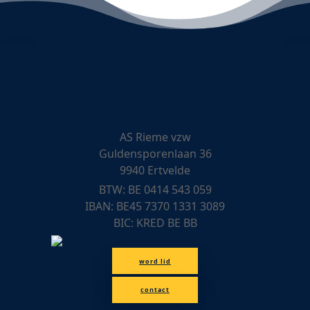
AS Rieme vzw
Guldensporenlaan 36
9940 Ertvelde
BTW: BE 0414 543 059
IBAN: BE45 7370 1331 3089
BIC: KRED BE BB
word lid
contact