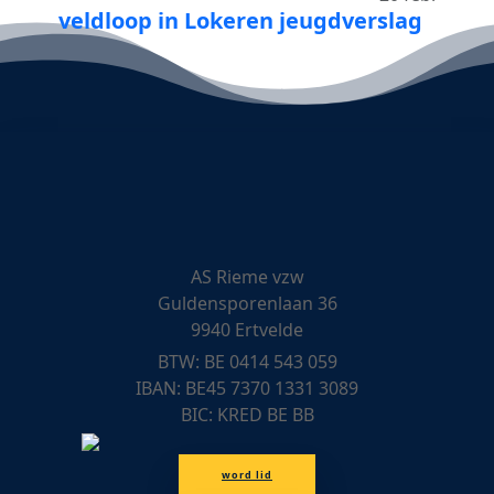
veldloop in Lokeren jeugdverslag
AS Rieme vzw
Guldensporenlaan 36
9940 Ertvelde
BTW: BE 0414 543 059
IBAN: BE45 7370 1331 3089
BIC: KRED BE BB
word lid